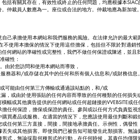
包括有關其存在，有效性或終止的任何問題，均應根據本SIA
分。仲裁員人數應為一。座位或合法的地方。仲裁地應為新加坡
意自己承擔使用本網站和我們服務的風險。在法律允許的最大範
在不使用本擔保的情況下使用這些擔保，包括但不限於對適銷
的任何網站的準確性或完整性，我們不做任何保證或陳述，並且
不准確性：
失。由於您訪問和使用本網站而導致，
服務器和/或存儲在其中的任何和所有個人信息和/或財務信息
。或可能由任何第三方傳輸或通過該站點的，和/或
遺漏，或由於使用張貼的任何內容而導致的任何種類的任何損失
橫幅或其他廣告提供的任何網站或任何超鏈接的VVEBSITE或
承擔任何保證，擔保或保證的責任。參與或以任何方式負責監視
中購買產品或服務。在適當的情況下，您應該使用最佳判斷和鍛
您或任何第三方直接，間接，間接地承擔責任。示例性，偶發性
據丟失或其他損害。即使我們已被告知可能發生此類損害。無論
種形式，無論採取何種形式的行動，在任何時候，其責任均僅限