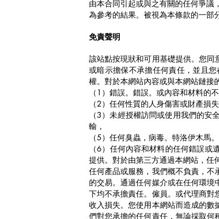
由本合同引起或與之有關的任何爭議，
為參考的結果。被視為本條款的一部
免責聲明
該站點按現狀和可用基礎提供。您同
或暗示擔保不承擔任何責任，並且您
權。對於本網站內容或與本網站鏈接
（1）錯誤。錯誤。或內容和材料的
（2）任何性質的人身傷害或財產損
（3）未經授權訪問或使用我們的安全
輸，
（5）任何臭蟲，病毒。特洛伊木馬
（6）任何內容和材料的任何錯誤或
提供。對於由第三方通過本網站，任何
任何產品或服務，我們概不負責，不
的交易。通過任何媒介或在任何環境
下均不承擔責任。僱員。或代理商對
收入損失。您使用本網站而造成的數
們對您承擔的任何責任，無論採取何