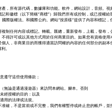
財產，所有源代碼，數據庫和功能。軟件，網站設計，音頻。視
標記和徽標（以下簡稱“商標”）歸我們所有或控制，或已授權
。國際版權法。和國際公約。網站“按原樣”提供了內容和標記，
得複制任何內容或標記。轉載。匯總，重新發布，上載，發布，
，不得許可或以其他方式用於任何商業目的。如果您有資格使用
於個人，非商業目的而獲得適當訪問權的內容的任何部分的副本
權利。
同意遵守這些使用條款；
式（無論是通過漫遊器）來訪問本網站。腳本。否則
或未經授權的目的：以及
何適用的法律或法規。
不准確，不是當前或不完整，我們有權暫停或終止您的帳戶，並