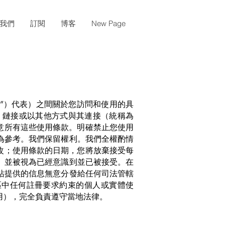
我們
訂閱
博客
New Page
的”）代表）之間關於您訪問和使用的具
。鏈接或以其他方式與其連接（統稱為
意所有這些使用條款。明確禁止您使用
為參考。我們保留權利。我們全權酌情
改；使用條款的日期，您將放棄接受每
。並被視為已經意識到並已被接受。在
站提供的信息無意分發給任何司法管轄
區中任何註冊要求約束的個人或實體使
用），完全負責遵守當地法律。