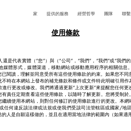
家
提供的服務
經營哲學
團隊
聯繫
使用條款
還是代表實體（“您”）與（“公司”，“我們”，“我們”或“我們
他媒體形式，媒體渠道，移動網站或移動應用程序的相關信息
示您已閱讀，理解並同意受所有這些使用條款的約束。如果您不同
此不時在本網站上發布的補充條款和條件或文件特此明確引用作
款進行更改或修改。我們將通過更新“上次更新”來提醒您任何更
您有責任定期查看這些使用條款，以隨時了解更新。您將受制於
您繼續使用本網站，則對任何修訂的使用條款進行的更改。本網
或任何違反該法律或法規或使我們受該司法管轄區或國家/地
站的人是自願這樣做的，並且在適用當地法律的範圍內（如果適