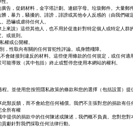
導性。
權的廣告，促銷材料，金字塔計劃。連鎖字母。垃圾郵件。大量郵
骯髒，暴力，騷擾的。誹謗，誹謗或其他令人反感的（由我們確
人。恐嚇或虐待任何人。
法律上來說）這些其他人，也不用於促進針對特定個人或特定人群
定。或規則。
隱私權或公開權。
性別，性取向有關的任何冒犯性評論。或身體殘障。
，也不會鏈接到違反的材料。這些使用條款的任何規定，或任何適
並可能導致（其中包括）終止或暫停您使用本網站的權利。
過程。並使用您按照隱私政策的條款和您的選擇（包括設置）提
享此類反饋，而不會給您任何補償。我們不主張對您的捐款有任
完全所有權
域中提供的捐款中的任何陳述或陳述，我們概不負責。您對您對
的貢獻針對我們採取任何法律行動。